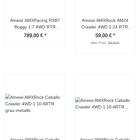
Amewi AMXRacing RXB7
Amewi AMXRock AM24
Buggy 1:7 4WD RTR
Crawler 4WD 1:24 RTR,
schwarz
beige
789,00 €
*
59,00 €
*
Alter Preis:
89,00 €
Amewi AMXRock Caballo
Amewi AMXRock Caballo