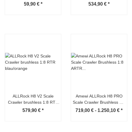
rot
blau/orange
59,90 €
*
534,90 €
*
ALLRock H8 V2 Scale
Amewi ALLRock H8 PRO
Crawler brushless 1:8 RTR
Scale Crawler Brushless 1:8
blau/orange
ARTR schwarz
579,90 €
*
719,00 € -
1.250,10 €
*